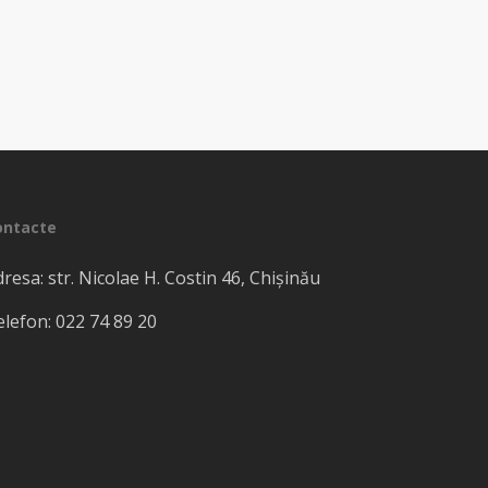
ontacte
resa: str. Nicolae H. Costin 46, Chișinău
elefon: 022 74 89 20