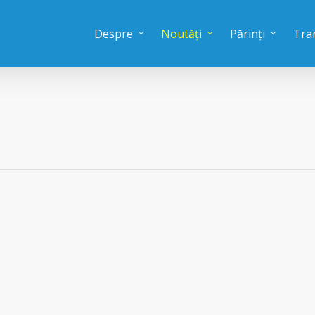
Despre
Noutăți
Părinți
Tra